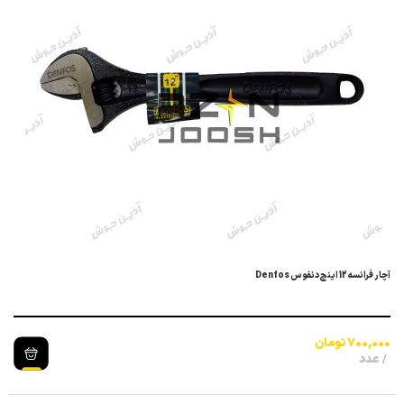
آچار فرانسه 12 اینچ دنفوس Denfos
700,000
تومان
عدد