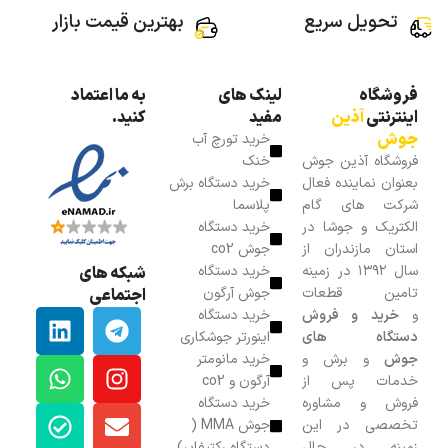
تحویل سریع
بهترین قیمت بازار
فروشگاه
لینک های
به ما اعتماد
اینترنتی
آذین
مفید
کنید.
جوش
خرید تورچ آب
فروشگاه آذین جوش
خنک
بعنوان نماینده فعال
خرید دستگاه برش
شرکت های گام
پلاسما
الکتریک و جوشا در
خرید دستگاه
استان مازندران از
جوش co2
سال ۱۳۹۲ در زمینه
خرید دستگاه
شبکه های
تامین قطعات
جوش آرگون
اجتماعی
و
خرید و فروش
خرید دستگاه
دستگاه های
اینورتر جوشکاری
جوش
و برش و
خرید مانومتر
خدمات پس از
آرگون و co2
فروش و مشاوره
خرید دستگاه
تخصصی در این
جوش MMA (
زمینه در حال
دستگاه رکتیفایر)