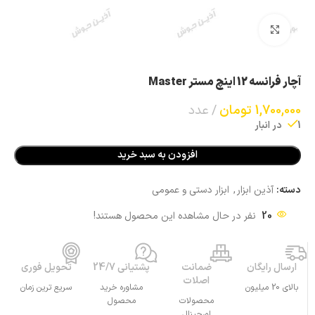
بزرگنمایی تصویر
آچار فرانسه 12 اینچ مستر Master
1,700,000
تومان
عدد
1 در انبار
افزودن به سبد خرید
دسته:
آذین ابزار
,
ابزار دستی و عمومی
20
نفر در حال مشاهده این محصول هستند!
ارسال رایگان
ضمانت
پشتیانی 24/7
تحویل فوری
اصلات
بالای 20 میلیون
مشاوره خرید
سریع ترین زمان
محصولات
محصول
اورجینال