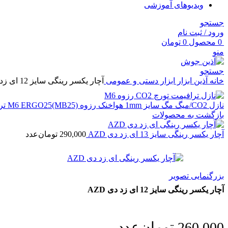
ویدیوهای آموزشی
جستجو
ورود / ثبت نام
0
محصول
0
تومان
منو
جستجو
خانه
آذین ابزار
ابزار دستی و عمومی
آچار یکسر رینگی سایز 12 ای زد دی AZD
نازل CO2/میگ مگ سایز 1mm هواخنک رزوه M6 ERGO25(MB25) ترافیمت
بازگشت به محصولات
آچار یکسر رینگی سایز 13 ای زد دی AZD
290,000
تومان
عدد
بزرگنمایی تصویر
آچار یکسر رینگی سایز 12 ای زد دی AZD
260,000
تومان
عدد