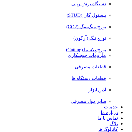
دستگاه برش ریلی
پیستول گان (STUD)
تورچ میگ-مگ (CO2)
تورچ تیگ (آرگون)
تورچ پلاسما (Cutting)
ملزومات جوشکاری
قطعات مصرفی
قطعات دستگاه ها
آذین ابزار
سایر مواد مصرفی
خدمات
درباره ما
تماس با ما
بلاگ
کاتالوگ ها