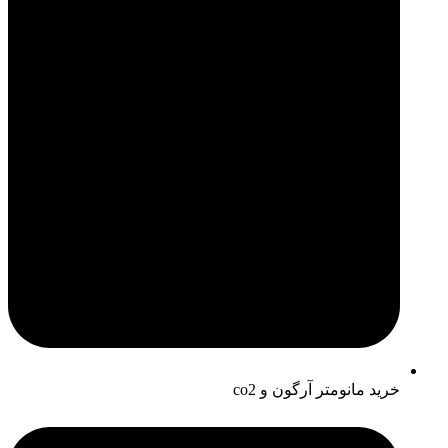
خرید مانومتر آرگون و co2