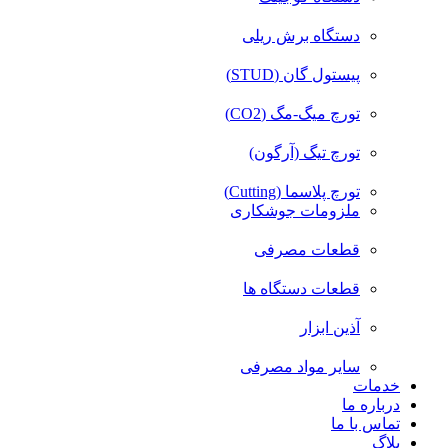
دستگاه برش ریلی
پیستول گان (STUD)
تورچ میگ-مگ (CO2)
تورچ تیگ (آرگون)
تورچ پلاسما (Cutting)
ملزومات جوشکاری
قطعات مصرفی
قطعات دستگاه ها
آذین ابزار
سایر مواد مصرفی
خدمات
درباره ما
تماس با ما
بلاگ