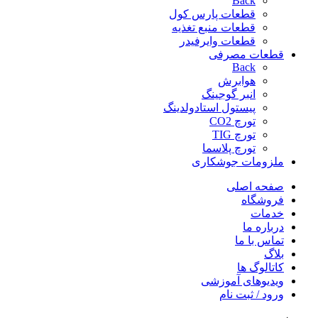
Back
قطعات پارس کول
قطعات منبع تغذیه
قطعات وایرفیدر
قطعات مصرفی
Back
هوابرش
انبر گوجینگ
پیستول استادولدینگ
تورچ CO2
تورچ TIG
تورچ پلاسما
ملزومات جوشکاری
صفحه اصلی
فروشگاه
خدمات
درباره ما
تماس با ما
بلاگ
کاتالوگ ها
ویدیوهای آموزشی
ورود / ثبت نام