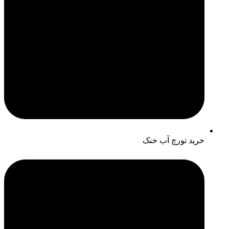
خرید تورچ آب خنک