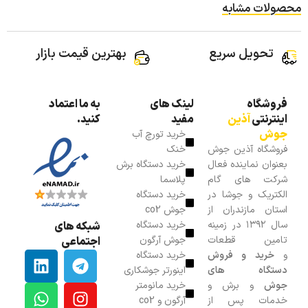
محصولات مشابه
تحویل سریع
بهترین قیمت بازار
فروشگاه
لینک های
به ما اعتماد
اینترنتی
آذین
مفید
کنید.
جوش
خرید تورچ آب
فروشگاه آذین جوش
خنک
بعنوان نماینده فعال
خرید دستگاه برش
شرکت های گام
پلاسما
الکتریک و جوشا در
خرید دستگاه
استان مازندران از
جوش co2
سال ۱۳۹۲ در زمینه
خرید دستگاه
شبکه های
تامین قطعات
جوش آرگون
اجتماعی
و
خرید و فروش
خرید دستگاه
دستگاه های
اینورتر جوشکاری
جوش
و برش و
خرید مانومتر
خدمات پس از
آرگون و co2