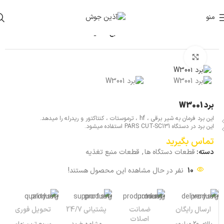
منو
خانه
قطعات دستگاه ها
قطعات منبع تغذیه
بزرگنمایی تصویر
برد W3001
این برد فرمان به شیر برقی ، hf ، ترموستات ، کنتاکتور و ریدرله را میدهد.
این برد در دستگاه PARS CUT-SC131 استفاده میشود.
تماس بگیرید
دسته:
قطعات دستگاه ها
,
قطعات منبع تغذیه
10
نفر در حال مشاهده این محصول هستند!
ارسال رایگان
ضمانت
پشتیانی 24/7
تحویل فوری
اصلات