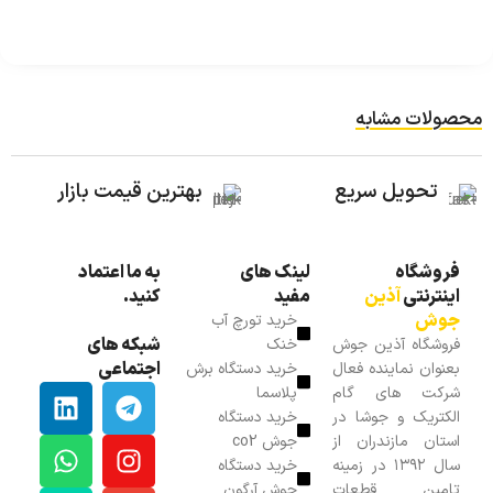
محصولات مشابه
تحویل سریع
بهترین قیمت بازار
فروشگاه
لینک های
به ما اعتماد
اینترنتی
آذین
مفید
کنید.
جوش
خرید تورچ آب
شبکه های
فروشگاه آذین جوش
خنک
اجتماعی
بعنوان نماینده فعال
خرید دستگاه برش
شرکت های گام
پلاسما
الکتریک و جوشا در
خرید دستگاه
استان مازندران از
جوش co2
سال ۱۳۹۲ در زمینه
خرید دستگاه
تامین قطعات
جوش آرگون