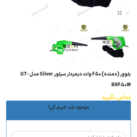
بزرگنمایی تصویر
بلوور (دمنده) 650 وات دیمردار سیلور Silver مدل GT-
BR650W
تماس بگیرید
موجود شد خبرم کن!