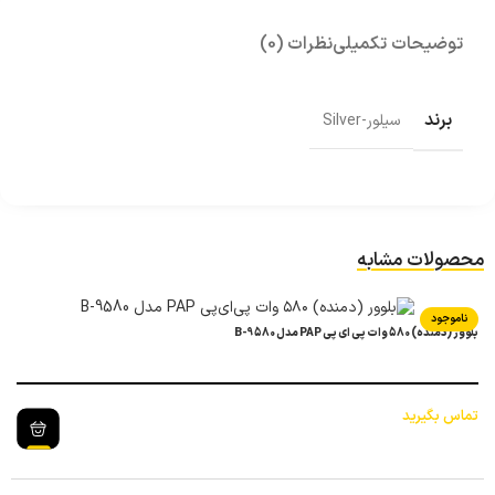
توضیحات تکمیلی
نظرات (0)
برند
سیلور-Silver
محصولات مشابه
ناموجود
بلوور (دمنده) 580 وات پی ای پی PAP مدل B-9580
تماس بگیرید