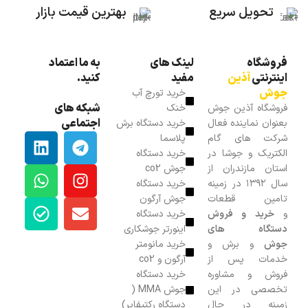
تحویل سریع
بهترین قیمت بازار
فروشگاه
لینک های
به ما اعتماد
اینترنتی
آذین
مفید
کنید.
جوش
خرید تورچ آب
شبکه های
فروشگاه آذین جوش
خنک
اجتماعی
بعنوان نماینده فعال
خرید دستگاه برش
شرکت های گام
پلاسما
الکتریک و جوشا در
خرید دستگاه
استان مازندران از
جوش co2
سال ۱۳۹۲ در زمینه
خرید دستگاه
تامین قطعات
جوش آرگون
و
خرید و فروش
خرید دستگاه
دستگاه های
اینورتر جوشکاری
جوش
و برش و
خرید مانومتر
خدمات پس از
آرگون و co2
فروش و مشاوره
خرید دستگاه
تخصصی در این
جوش MMA (
زمینه در حال
دستگاه رکتیفایر)