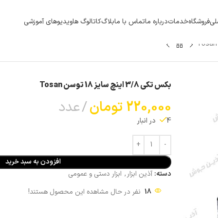
لی
فروشگاه
خدمات
درباره ما
تماس با ما
بلاگ
کاتالوگ ها
ویدیوهای آموزشی
بکس تکی 3/8 اینچ سایز 18 توسن Tosan
220,000
تومان
عدد
4 در انبار
افزودن به سبد خرید
دسته:
آذین ابزار
,
ابزار دستی و عمومی
18
نفر در حال مشاهده این محصول هستند!