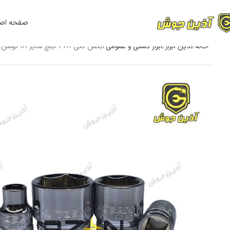
صفحه اص
خانه
آذین ابزار
ابزار دستی و عمومی
بکس تکی 3/8 اینچ سایز 18 توسن Tosan