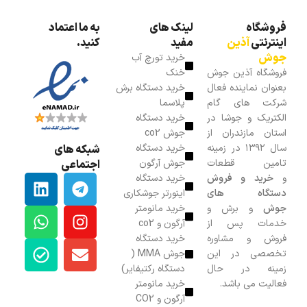
فروشگاه
لینک های
به ما اعتماد
اینترنتی
آذین
مفید
کنید.
جوش
خرید تورچ آب
فروشگاه آذین جوش
خنک
بعنوان نماینده فعال
خرید دستگاه برش
شرکت های گام
پلاسما
الکتریک و جوشا در
خرید دستگاه
استان مازندران از
جوش co2
سال ۱۳۹۲ در زمینه
خرید دستگاه
شبکه های
تامین قطعات
جوش آرگون
اجتماعی
و
خرید و فروش
خرید دستگاه
دستگاه های
اینورتر جوشکاری
جوش
و برش و
خرید مانومتر
خدمات پس از
آرگون و co2
فروش و مشاوره
خرید دستگاه
تخصصی در این
جوش MMA (
زمینه در حال
دستگاه رکتیفایر)
فعالیت می باشد.
خرید مانومتر
آرگون و CO2