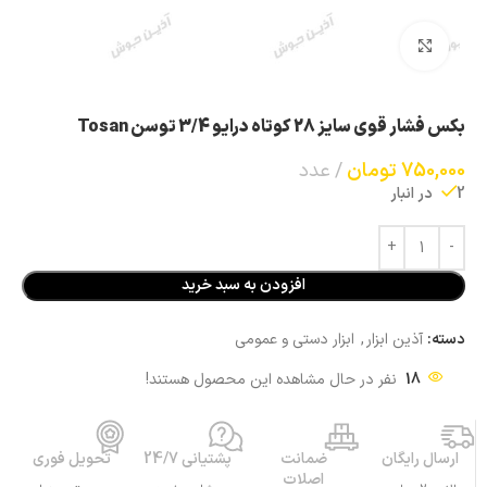
بزرگنمایی تصویر
بکس فشار قوی سایز 28 کوتاه درایو 3/4 توسن Tosan
750,000
تومان
عدد
2 در انبار
افزودن به سبد خرید
دسته:
آذین ابزار
,
ابزار دستی و عمومی
18
نفر در حال مشاهده این محصول هستند!
ارسال رایگان
ضمانت
پشتیانی 24/7
تحویل فوری
اصلات