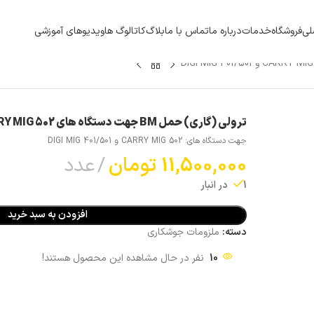
لی
فروشگاه
خدمات
درباره ما
تماس با ما
بلاگ
کاتالوگ ها
ویدیوهای آموزشی
ترولی (گاری) حمل BM جهت دستگاه های CARRY MIG 502 و DIGI MIG 401/501
جهت دستگاه های: CARRY MIG 502 و DIGI MIG 401/501
11,500,000
تومان
عدد
1 در انبار
افزودن به سبد خرید
دسته:
ملزومات جوشکاری
10
نفر در حال مشاهده این محصول هستند!