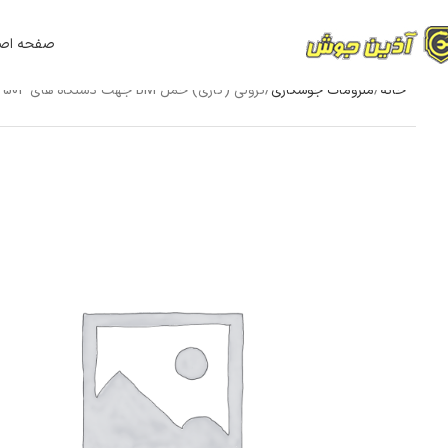
صفحه اص
خانه
ملزومات جوشکاری
ترولی (گاری) حمل BM جهت دستگاه های CARRY MIG 502 و DIGI MIG 401/501