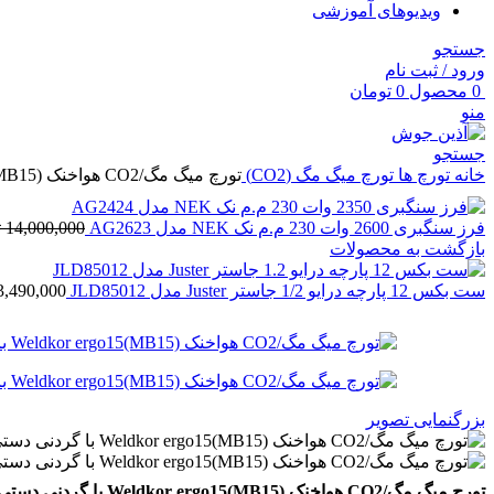
ویدیوهای آموزشی
جستجو
ورود / ثبت نام
0
محصول
0
تومان
منو
جستجو
خانه
تورچ ها
تورچ میگ مگ (CO2)
تورچ میگ مگ/CO2 هواخنک Weldkor ergo15(MB15) با گردنی دستی 3 متری گام الکتریک
فرز سنگبری 2600 وات 230 م.م نک NEK مدل AG2623
14,000,000
ت
بازگشت به محصولات
ست بکس 12 پارچه درایو 1/2 جاستر Juster مدل JLD85012
3,490,000
بزرگنمایی تصویر
تورچ میگ مگ/CO2 هواخنک Weldkor ergo15(MB15) با گردنی دستی 3 متری گام الکتریک