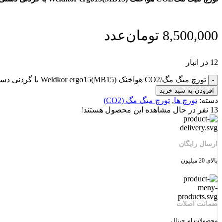
8,500,000
تومان
عدد
12 در انبار
تورچ میگ مگ/CO2 هواخنک Weldkor ergo15(MB15) با گردنی دستی 3 متری گام الکتریک عدد
افزودن به سبد خرید
دسته:
تورچ ها
,
تورچ میگ مگ (CO2)
13
نفر در حال مشاهده این محصول هستند!
ارسال رایگان
بالای 20 میلیون
ضمانت اصلات
محصولات اورجینال