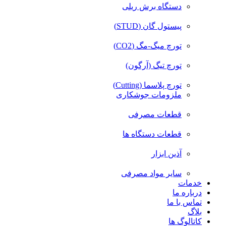
دستگاه برش ریلی
پیستول گان (STUD)
تورچ میگ-مگ (CO2)
تورچ تیگ (آرگون)
تورچ پلاسما (Cutting)
ملزومات جوشکاری
قطعات مصرفی
قطعات دستگاه ها
آذین ابزار
سایر مواد مصرفی
خدمات
درباره ما
تماس با ما
بلاگ
کاتالوگ ها