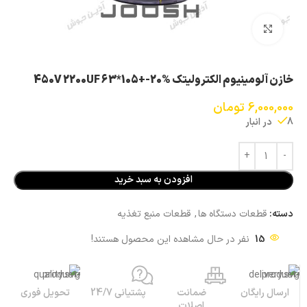
بزرگنمایی تصویر
خازن آلومینیوم الکترولیتک 450V 2200UF 63*105+-20%
6,000,000
تومان
8 در انبار
افزودن به سبد خرید
دسته:
قطعات دستگاه ها
,
قطعات منبع تغذیه
15
نفر در حال مشاهده این محصول هستند!
ارسال رایگان
ضمانت
پشتیانی 24/7
تحویل فوری
اصلات