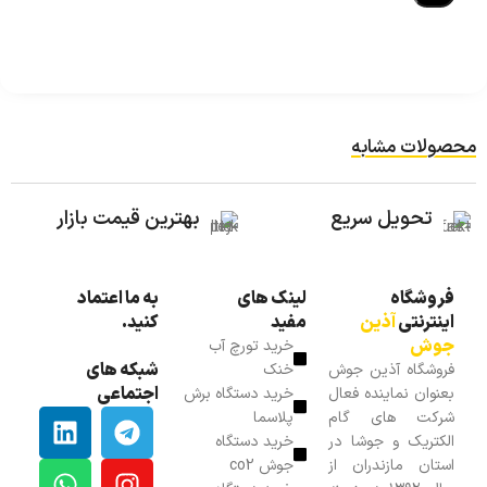
محصولات مشابه
تحویل سریع
بهترین قیمت بازار
فروشگاه
لینک های
به ما اعتماد
اینترنتی
آذین
مفید
کنید.
جوش
خرید تورچ آب
شبکه های
فروشگاه آذین جوش
خنک
اجتماعی
بعنوان نماینده فعال
خرید دستگاه برش
شرکت های گام
پلاسما
الکتریک و جوشا در
خرید دستگاه
استان مازندران از
جوش co2