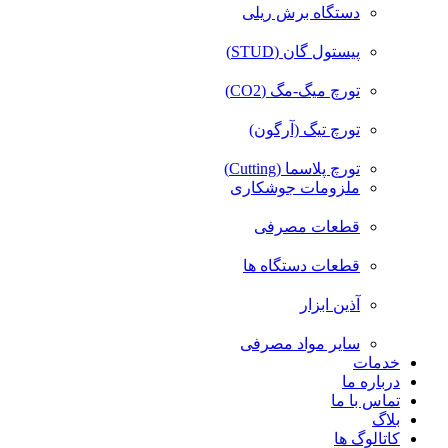
دستگاه برش ریلی
پیستول گان (STUD)
تورچ میگ-مگ (CO2)
تورچ تیگ (آرگون)
تورچ پلاسما (Cutting)
ملزومات جوشکاری
قطعات مصرفی
قطعات دستگاه ها
آذین ابزار
سایر مواد مصرفی
خدمات
درباره ما
تماس با ما
بلاگ
کاتالوگ ها