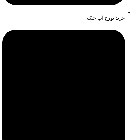
خرید تورچ آب خنک