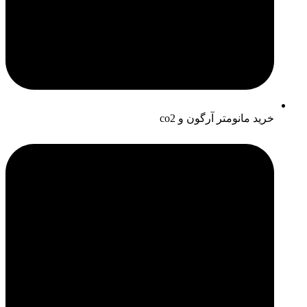
خرید مانومتر آرگون و co2