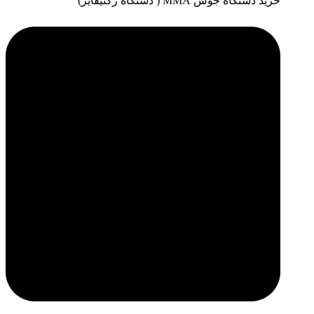
خرید دستگاه جوش MMA ( دستگاه رکتیفایر)