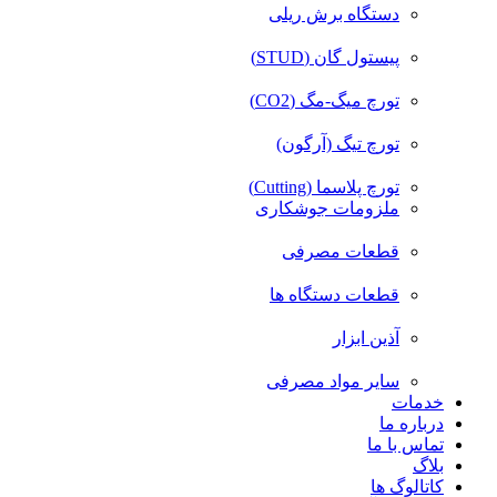
دستگاه برش ریلی
پیستول گان (STUD)
تورچ میگ-مگ (CO2)
تورچ تیگ (آرگون)
تورچ پلاسما (Cutting)
ملزومات جوشکاری
قطعات مصرفی
قطعات دستگاه ها
آذین ابزار
سایر مواد مصرفی
خدمات
درباره ما
تماس با ما
بلاگ
کاتالوگ ها