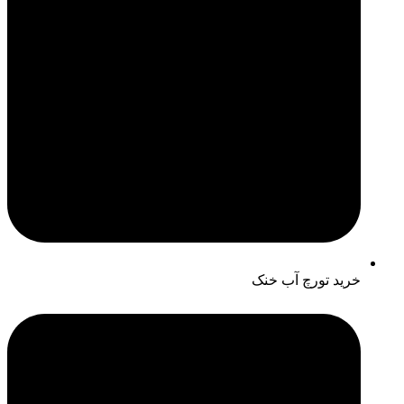
خرید تورچ آب خنک