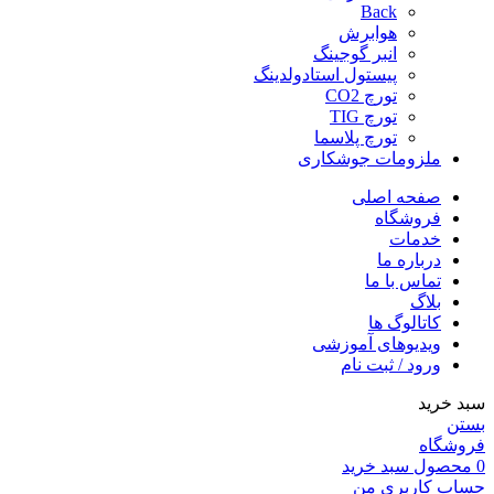
Back
هوابرش
انبر گوجینگ
پیستول استادولدینگ
تورچ CO2
تورچ TIG
تورچ پلاسما
ملزومات جوشکاری
صفحه اصلی
فروشگاه
خدمات
درباره ما
تماس با ما
بلاگ
کاتالوگ ها
ویدیوهای آموزشی
ورود / ثبت نام
سبد خرید
بستن
فروشگاه
0
محصول
سبد خرید
حساب کاربری من