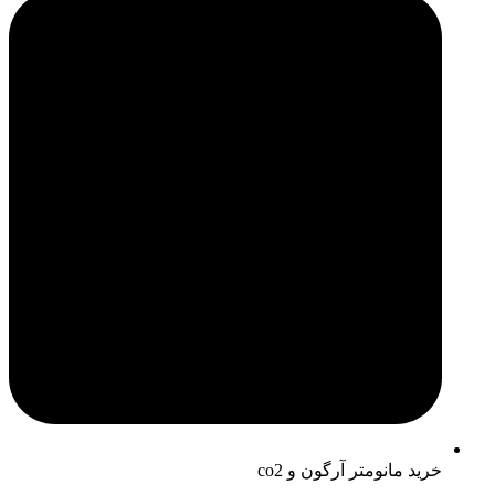
خرید مانومتر آرگون و co2