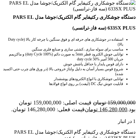
دستگاه جوشکاری رکتیفایر گام الکتریک/جوشا مدل PARS EL
633SX PLUS (سه فاز-ترانسی)
استفاده در جوشکاری های حرفه ای و فوق سنگین با چرخه کار بالا (Duty cycle
بالا)
مناسب برای سوله سازی ،کشتی سازی و صنایع فلزی سنگین
توانایی جوش الکترود قطر 5mm به صورت دائم (duty Cycle 100%) و ماکزیمم
جریان 500 آمپر duty cycle 50%
دارای قوس پایدار با حداقل پاشش جوش
شروع قوس بسیار آسان به دلیل ولتاژ خروجی بالا (در ورق های چرب حتی اکسید
شده)
توانایی جوشکاری با انواع الکترودهای پوششدار
قابلیت جوش تیگ DC (لیفت) بر روی انواع فولادها
159,000,000
تومان
قیمت اصلی: 159,000,000 تومان
بود.
146,280,000
تومان
قیمت فعلی: 146,280,000 تومان.
1 در انبار
دستگاه جوشکاری رکتیفایر گام الکتریک/جوشا مدل PARS EL
633SX PLUS (سه فاز-ترانسی) عدد