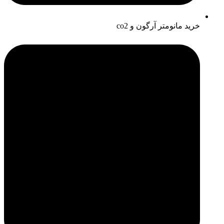
خرید مانومتر آرگون و co2