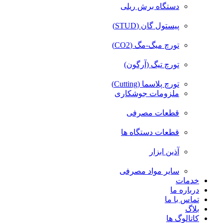
دستگاه برش ریلی
پیستول گان (STUD)
تورچ میگ-مگ (CO2)
تورچ تیگ (آرگون)
تورچ پلاسما (Cutting)
ملزومات جوشکاری
قطعات مصرفی
قطعات دستگاه ها
آذین ابزار
سایر مواد مصرفی
خدمات
درباره ما
تماس با ما
بلاگ
کاتالوگ ها