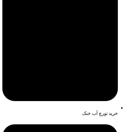
خرید تورچ آب خنک