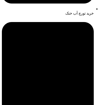
خرید تورچ آب خنک