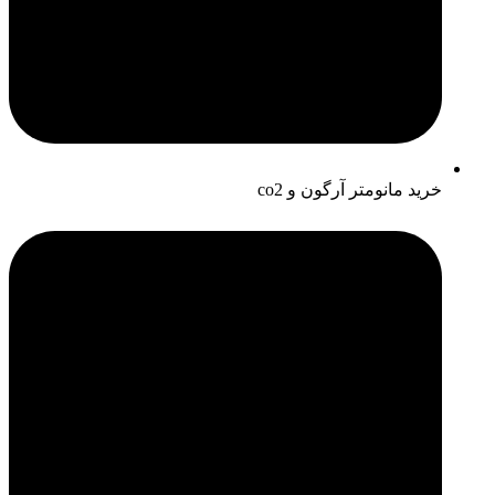
خرید مانومتر آرگون و co2