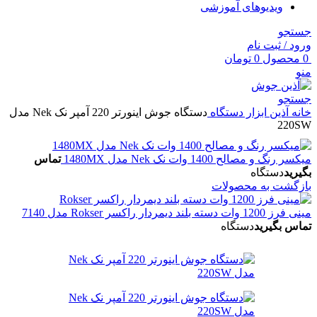
ویدیوهای آموزشی
جستجو
ورود / ثبت نام
0
محصول
0
تومان
منو
جستجو
خانه
آذین ابزار
دستگاه
دستگاه جوش اینورتر 220 آمپر نک Nek مدل
220SW
میکسر رنگ و مصالح 1400 وات نک Nek مدل 1480MX
تماس
بگیرید
دستگاه
بازگشت به محصولات
مینی فرز 1200 وات دسته بلند دیمردار راکسر Rokser مدل 7140
تماس بگیرید
دستگاه