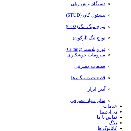
دستگاه برش ریلی
پیستول گان (STUD)
تورچ میگ-مگ (CO2)
تورچ تیگ (آرگون)
تورچ پلاسما (Cutting)
ملزومات جوشکاری
قطعات مصرفی
قطعات دستگاه ها
آذین ابزار
سایر مواد مصرفی
خدمات
درباره ما
تماس با ما
بلاگ
کاتالوگ ها