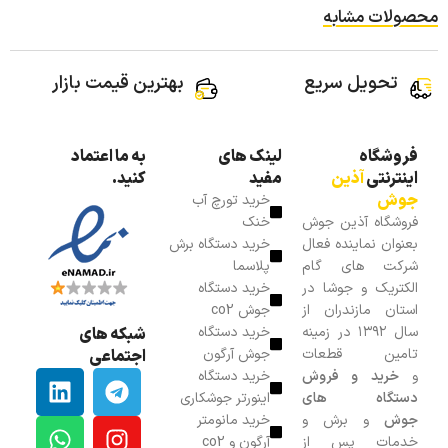
محصولات مشابه
تحویل سریع
بهترین قیمت بازار
فروشگاه
لینک های
به ما اعتماد
اینترنتی
آذین
مفید
کنید.
جوش
خرید تورچ آب
فروشگاه آذین جوش
خنک
بعنوان نماینده فعال
خرید دستگاه برش
شرکت های گام
پلاسما
الکتریک و جوشا در
خرید دستگاه
استان مازندران از
جوش co2
سال ۱۳۹۲ در زمینه
خرید دستگاه
شبکه های
تامین قطعات
جوش آرگون
اجتماعی
و
خرید و فروش
خرید دستگاه
دستگاه های
اینورتر جوشکاری
جوش
و برش و
خرید مانومتر
خدمات پس از
آرگون و co2