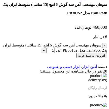
سوهان مهندسی آهن سه گوش 6 اینچ (15 سانتی) متوسط ایران پتک
Iran Potk مدل PB30152
460,000
تومان
عدد
6 در انبار
سوهان مهندسی آهن سه گوش 6 اینچ (15 سانتی) متوسط ایران
پتک Iran Potk مدل PB30152 عدد
افزودن به سبد خرید
دسته:
آذین ابزار
,
ابزار دستی و عمومی
20
نفر در حال مشاهده این محصول هستند!
ارسال رایگان
بالای 20 میلیون