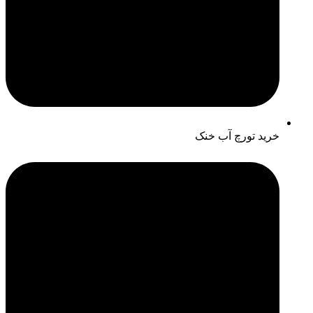
خرید تورچ آب خنک