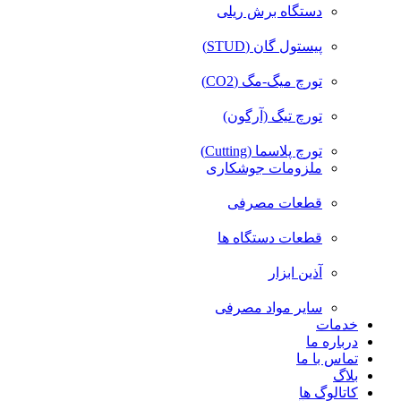
دستگاه برش ریلی
پیستول گان (STUD)
تورچ میگ-مگ (CO2)
تورچ تیگ (آرگون)
تورچ پلاسما (Cutting)
ملزومات جوشکاری
قطعات مصرفی
قطعات دستگاه ها
آذین ابزار
سایر مواد مصرفی
خدمات
درباره ما
تماس با ما
بلاگ
کاتالوگ ها