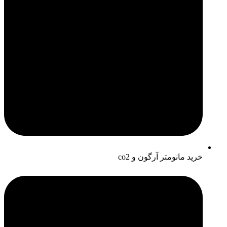
خرید مانومتر آرگون و co2