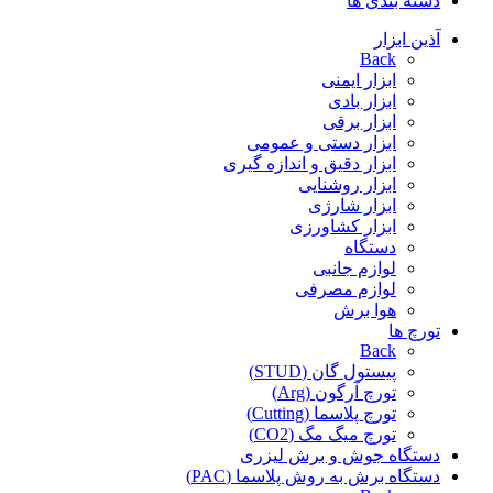
دسته بندی ها
آذین ابزار
Back
ابزار ایمنی
ابزار بادی
ابزار برقی
ابزار دستی و عمومی
ابزار دقیق و اندازه گیری
ابزار روشنایی
ابزار شارژی
ابزار کشاورزی
دستگاه
لوازم جانبی
لوازم مصرفی
هوا برش
تورچ ها
Back
پیستول گان (STUD)
تورچ آرگون (Arg)
تورچ پلاسما (Cutting)
تورچ میگ مگ (CO2)
دستگاه جوش و برش لیزری
دستگاه برش به روش پلاسما (PAC)