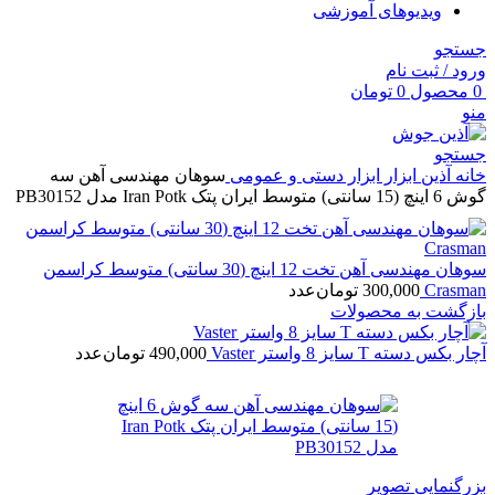
ویدیوهای آموزشی
جستجو
ورود / ثبت نام
0
محصول
0
تومان
منو
جستجو
خانه
آذین ابزار
ابزار دستی و عمومی
سوهان مهندسی آهن سه
گوش 6 اینچ (15 سانتی) متوسط ایران پتک Iran Potk مدل PB30152
سوهان مهندسی آهن تخت 12 اینچ (30 سانتی) متوسط کراسمن
Crasman
300,000
تومان
عدد
بازگشت به محصولات
آچار بکس دسته T سایز 8 واستر Vaster
490,000
تومان
عدد
بزرگنمایی تصویر