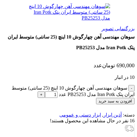
بزرگنمایی تصویر
سوهان مهندسی آهن چهارگوش 10 اینچ (25 سانتی) متوسط ایران
پتک Iran Potk مدل PB25253
690,000
تومان
عدد
10 در انبار
سوهان مهندسی آهن چهارگوش 10 اینچ (25 سانتی) متوسط
ایران پتک Iran Potk مدل PB25253 عدد
افزودن به سبد خرید
دسته:
آذین ابزار
,
ابزار دستی و عمومی
16
نفر در حال مشاهده این محصول هستند!