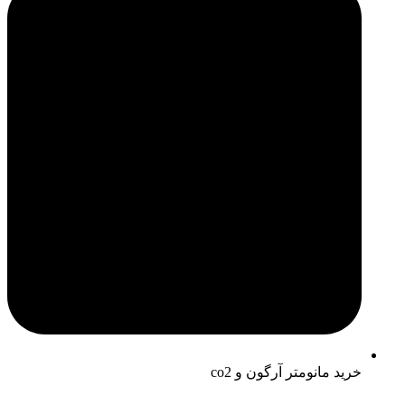
خرید مانومتر آرگون و co2