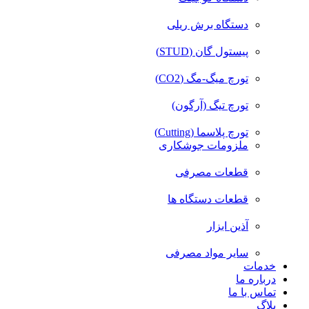
دستگاه برش ریلی
پیستول گان (STUD)
تورچ میگ-مگ (CO2)
تورچ تیگ (آرگون)
تورچ پلاسما (Cutting)
ملزومات جوشکاری
قطعات مصرفی
قطعات دستگاه ها
آذین ابزار
سایر مواد مصرفی
خدمات
درباره ما
تماس با ما
بلاگ