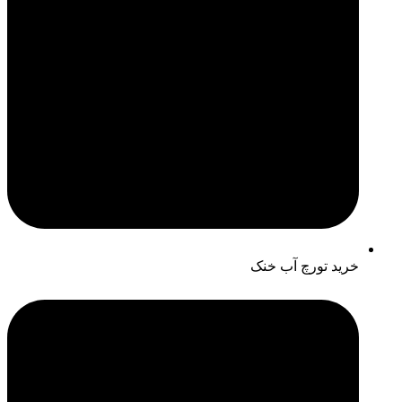
خرید تورچ آب خنک