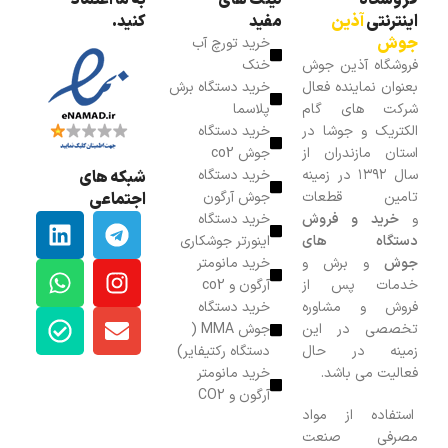
فروشگاه
لینک های
به ما اعتماد
اینترنتی
آذین
مفید
کنید.
جوش
خرید تورچ آب
فروشگاه آذین جوش
خنک
بعنوان نماینده فعال
خرید دستگاه برش
شرکت های گام
پلاسما
الکتریک و جوشا در
خرید دستگاه
استان مازندران از
جوش co2
سال ۱۳۹۲ در زمینه
خرید دستگاه
شبکه های
تامین قطعات
جوش آرگون
اجتماعی
و
خرید و فروش
خرید دستگاه
دستگاه های
اینورتر جوشکاری
جوش
و برش و
خرید مانومتر
خدمات پس از
آرگون و co2
فروش و مشاوره
خرید دستگاه
تخصصی در این
جوش MMA (
زمینه در حال
دستگاه رکتیفایر)
فعالیت می باشد.
خرید مانومتر
آرگون و CO2
استفاده از مواد
مصرفی صنعت