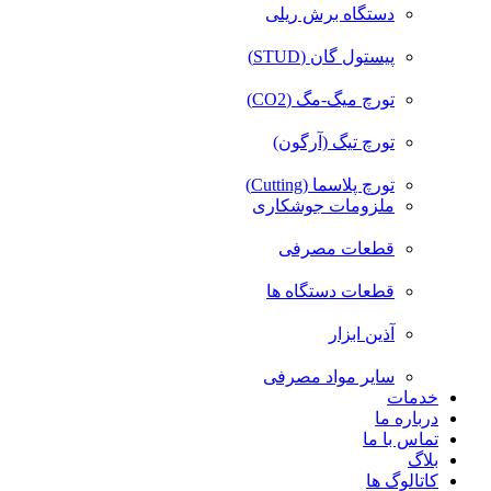
دستگاه برش ریلی
پیستول گان (STUD)
تورچ میگ-مگ (CO2)
تورچ تیگ (آرگون)
تورچ پلاسما (Cutting)
ملزومات جوشکاری
قطعات مصرفی
قطعات دستگاه ها
آذین ابزار
سایر مواد مصرفی
خدمات
درباره ما
تماس با ما
بلاگ
کاتالوگ ها