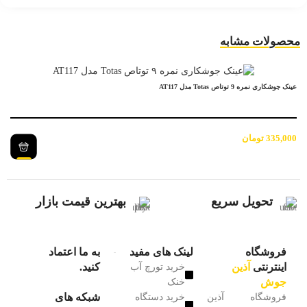
محصولات مشابه
عینک جوشکاری نمره 9 توتاص Totas مدل AT117
335,000
تومان
تحویل سریع
بهترین قیمت بازار
فروشگاه
لینک های مفید
به ما اعتماد
اینترنتی
آذین
کنید.
خرید تورچ آب
جوش
خنک
شبکه های
فروشگاه آذین
خرید دستگاه