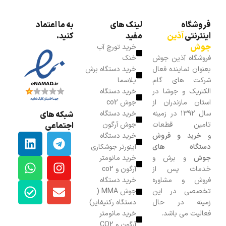
فروشگاه
لینک های
به ما اعتماد
اینترنتی
آذین
مفید
کنید.
جوش
خرید تورچ آب
فروشگاه آذین جوش
خنک
بعنوان نماینده فعال
خرید دستگاه برش
شرکت های گام
پلاسما
الکتریک و جوشا در
خرید دستگاه
استان مازندران از
جوش co2
سال ۱۳۹۲ در زمینه
خرید دستگاه
شبکه های
تامین قطعات
جوش آرگون
اجتماعی
و
خرید و فروش
خرید دستگاه
دستگاه های
اینورتر جوشکاری
جوش
و برش و
خرید مانومتر
خدمات پس از
آرگون و co2
فروش و مشاوره
خرید دستگاه
تخصصی در این
جوش MMA (
زمینه در حال
دستگاه رکتیفایر)
فعالیت می باشد.
خرید مانومتر
آرگون و CO2