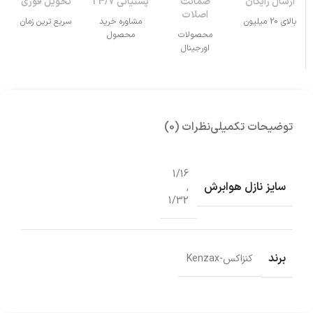
ارسال رایگان
ضمانت
پشتیانی 24/7
تحویل فوری
اصلات
بالای 20 میلیون
مشاوره خرید
سریع ترین زمان
محصولات
محصول
اورجینال
توضیحات تکمیلی
نظرات (0)
1/16
سایز نازل هوابرش
,
1/32
برند
کنزاکس-Kenzax