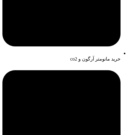
خرید مانومتر آرگون و co2