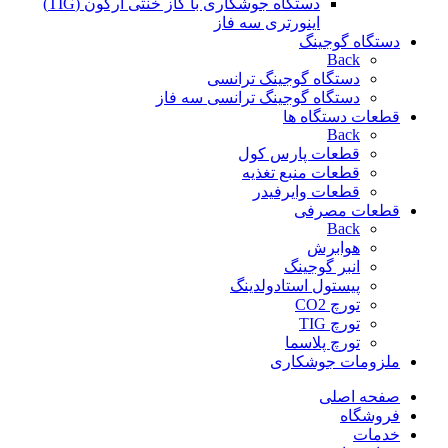
دستگاه جوشکاری با گاز خنثی آرگون (TIG)
اینورتری سه فاز
دستگاه گوجینگ
Back
دستگاه گوجینگ ترانسی
دستگاه گوجینگ ترانسی سه فاز
قطعات دستگاه ها
Back
قطعات پارس کول
قطعات منبع تغذیه
قطعات وایرفیدر
قطعات مصرفی
Back
هوابرش
انبر گوجینگ
پیستول استادولدینگ
تورچ CO2
تورچ TIG
تورچ پلاسما
ملزومات جوشکاری
صفحه اصلی
فروشگاه
خدمات