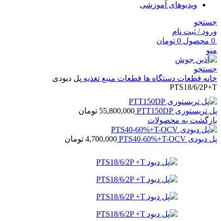
ویدیوهای آموزشی
جستجو
ورود / ثبت نام
0
محصول
0
تومان
منو
جستجو
خانه
قطعات دستگاه ها
قطعات منبع تغذیه
پل دیودی
PTS18/6/2P+T
پل تریستوری PTT150DP
55,800,000
تومان
بازگشت به محصولات
پل دیودی PTS40-60%+T-OCV
4,700,000
تومان