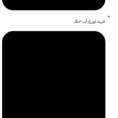
خرید تورچ آب خنک