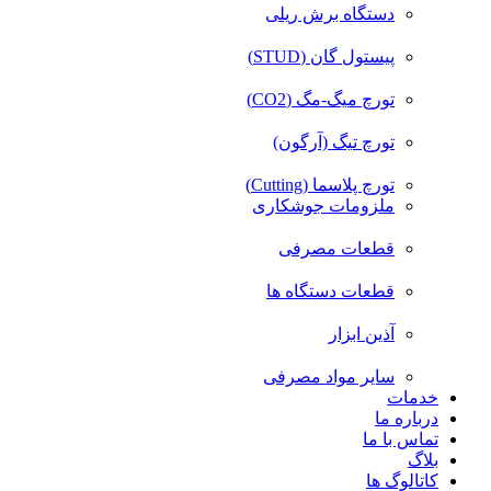
دستگاه برش ریلی
پیستول گان (STUD)
تورچ میگ-مگ (CO2)
تورچ تیگ (آرگون)
تورچ پلاسما (Cutting)
ملزومات جوشکاری
قطعات مصرفی
قطعات دستگاه ها
آذین ابزار
سایر مواد مصرفی
خدمات
درباره ما
تماس با ما
بلاگ
کاتالوگ ها