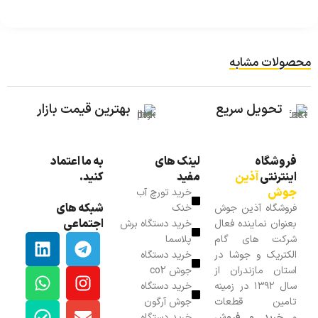
محصولات مشابه
تحویل سریع
بهترین قیمت بازار
فروشگاه
لینک های
به ما اعتماد
اینترنتی
آذین
مفید
کنید.
جوش
خرید تورچ آب
شبکه های
فروشگاه آذین جوش
خنک
اجتماعی
بعنوان نماینده فعال
خرید دستگاه برش
شرکت های گام
پلاسما
الکتریک و جوشا در
خرید دستگاه
استان مازندران از
جوش co2
سال ۱۳۹۲ در زمینه
خرید دستگاه
تامین قطعات
جوش آرگون
و
خرید و فروش
خرید دستگاه