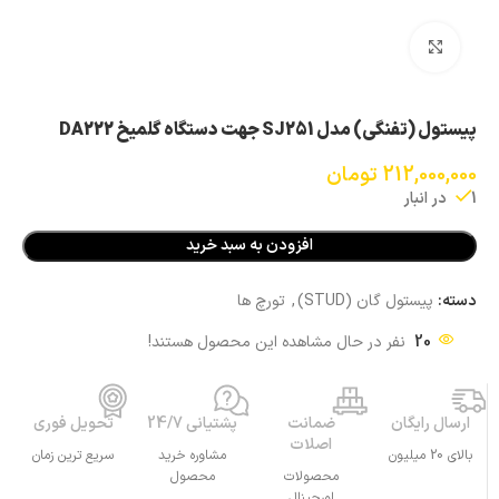
بزرگنمایی تصویر
پیستول (تفنگی) مدل SJ251 جهت دستگاه گلمیخ DA222
212,000,000
تومان
1 در انبار
افزودن به سبد خرید
دسته:
پیستول گان (STUD)
,
تورچ ها
20
نفر در حال مشاهده این محصول هستند!
ارسال رایگان
ضمانت
پشتیانی 24/7
تحویل فوری
اصلات
بالای 20 میلیون
مشاوره خرید
سریع ترین زمان
محصولات
محصول
اورجینال