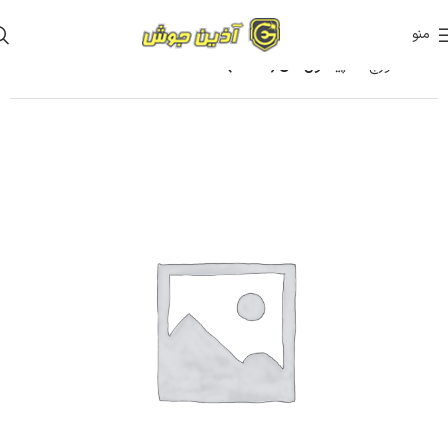
منو
خانه
تورچ ها
پیستول گان (STUD)