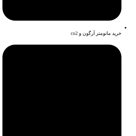
خرید مانومتر آرگون و co2