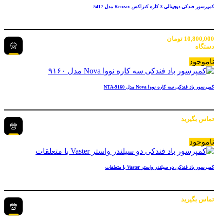
کمپرسور فندکی دیجیتالی 3 کاره کنزاکس Kenzax مدل 5417
10,800,000
تومان
دستگاه
ناموجود
کمپرسور باد فندکی سه کاره نووا Nova مدل NTA-9160
تماس بگیرید
ناموجود
کمپرسور باد فندکی دو سیلندر واستر Vaster با متعلقات
تماس بگیرید