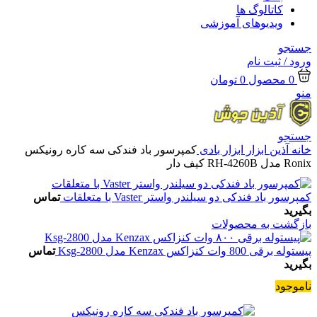
کاتالوگ ها
ویدیوهای آموزشی
جستجو
ورود / ثبت نام
0
محصول
0
تومان
منو
جستجو
خانه
آذین ابزار
ابزار بادی
کمپرسور باد فندکی سه کاره رونیکس
Ronix مدل RH-4260B کیف دار
کمپرسور باد فندکی دو سیلندر واستر Vaster با متعلقات
تماس
بگیرید
بازگشت به محصولات
پیستوله برقی 800 وات کنزاکس Kenzax مدل Ksg-2800
تماس
بگیرید
ناموجود