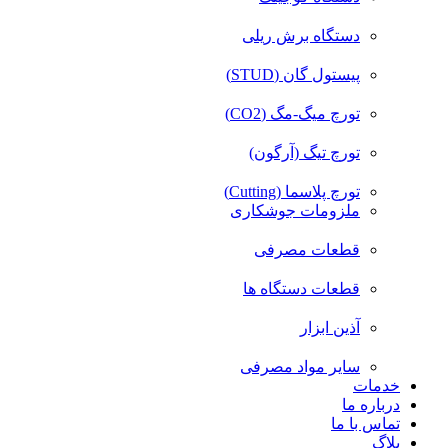
دستگاه برش ریلی
پیستول گان (STUD)
تورچ میگ-مگ (CO2)
تورچ تیگ (آرگون)
تورچ پلاسما (Cutting)
ملزومات جوشکاری
قطعات مصرفی
قطعات دستگاه ها
آذین ابزار
سایر مواد مصرفی
خدمات
درباره ما
تماس با ما
بلاگ