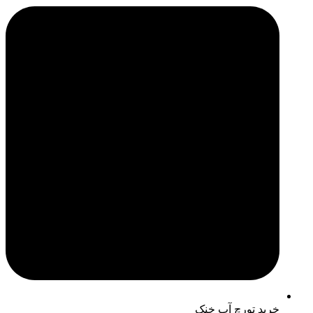
خرید تورچ آب خنک